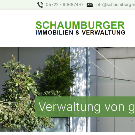
05722 - 906874-0
info@schaumburger
Verwaltung von 