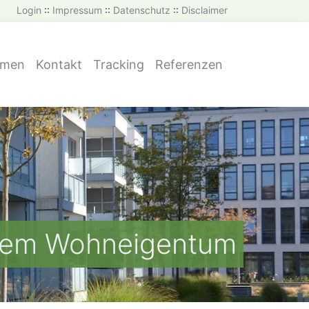
Login
::
Impressum
::
Datenschutz
::
Disclaimer
hmen
Kontakt
Tracking
Referenzen
ztem Wohneigentum