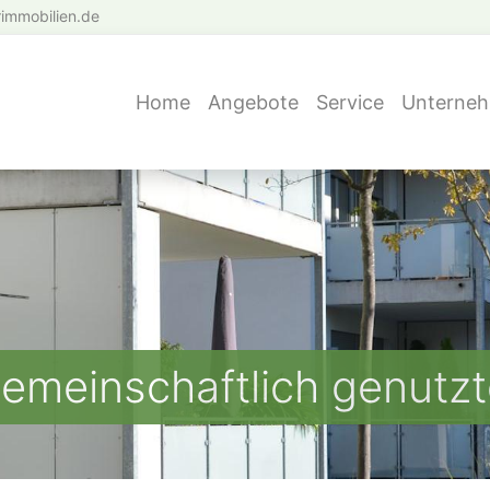
immobilien.de
Home
Angebote
Service
Unterne
gemeinschaftlich genut